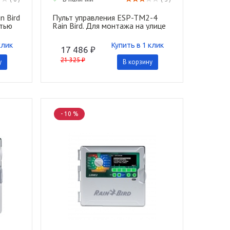
n Bird
Пульт управления ESP-TM2-4
стью
Rain Bird. Для монтажа на улице
клик
Купить в 1 клик
17 486 ₽
21 325 ₽
у
В корзину
- 10 %