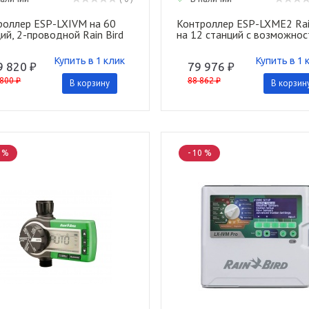
роллер ESP-LXIVM на 60
Контроллер ESP-LXME2 Rai
ий, 2-проводной Rain Bird
на 12 станций с возможно
расширения до 48
Купить в 1 клик
Купить в 1 
9 820 ₽
79 976 ₽
800 ₽
88 862 ₽
В корзину
В корзин
0 %
- 10 %