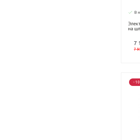
В 
Элек
на шл
7 
7 9
- 1