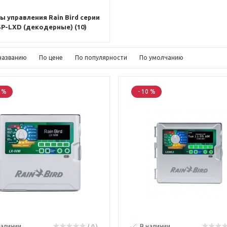
ы управления Rain Bird серии
SP-LXD (декодерные) (10)
названию
По цене
По популярности
По умолчанию
0 %
- 10 %
наличии
В наличии
( 0 )