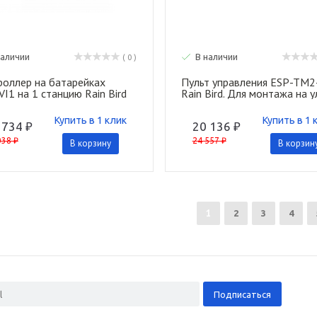
наличии
В наличии
( 0 )
роллер на батарейках
Пульт управления ESP-TM2
I1 на 1 станцию Rain Bird
Rain Bird. Для монтажа на 
Купить в 1 клик
Купить в 1 
 734 ₽
20 136 ₽
038 ₽
24 557 ₽
В корзину
В корзин
1
2
3
4