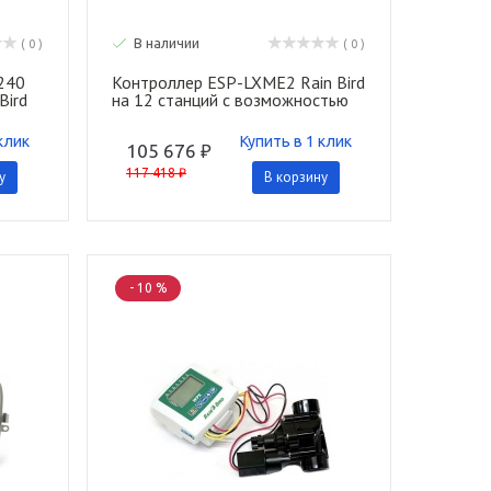
В наличии
( 0 )
( 0 )
240
Контроллер ESP-LXME2 Rain Bird
Bird
на 12 станций с возможностью
расширения до 48. С модулем
Pro Smart
клик
Купить в 1 клик
105 676 ₽
117 418 ₽
у
В корзину
- 10 %