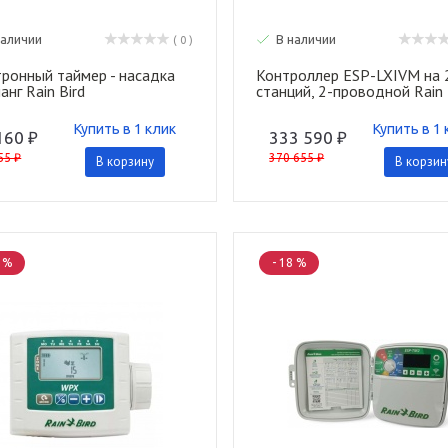
наличии
В наличии
( 0 )
тронный таймер - насадка
Контроллер ESP-LXIVM на 
анг Rain Bird
станций, 2-проводной Rain 
Купить в 1 клик
Купить в 1 
160 ₽
333 590 ₽
55 ₽
370 655 ₽
В корзину
В корзин
0 %
- 18 %