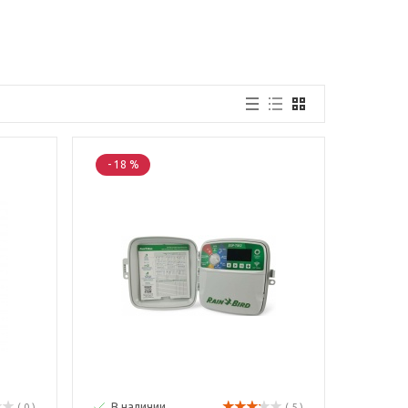
- 18 %
В наличии
( 0 )
( 5 )