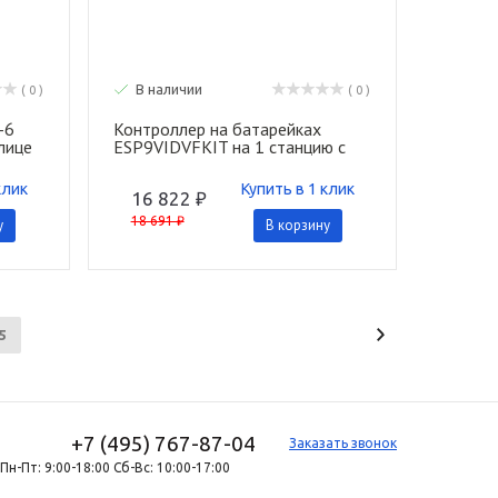
В наличии
( 0 )
( 0 )
-6
Контроллер на батарейках
улице
ESP9VIDVFKIT на 1 станцию с
клапаном DVF Rain Bird
клик
Купить в 1 клик
16 822 ₽
18 691 ₽
у
В корзину
5
+7 (495) 767-87-04
Заказать звонок
Пн-Пт: 9:00-18:00 Сб-Вс: 10:00-17:00