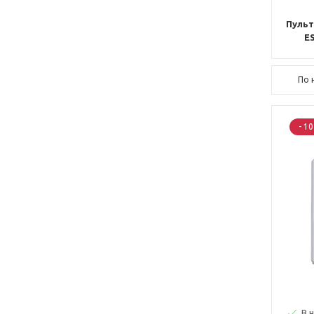
Пульт
E
По 
- 1
В 