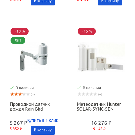
В корзину
В корзину
- 10 %
- 15 %
Хит
В наличии
В наличии
( 3 )
( 0 )
Проводной датчик
Метеодатчик Hunter
дождя Rain Bird
SOLAR-SYNC-SEN
RSDBEx
Купить в 1 клик
5 267 ₽
16 276 ₽
5 852 ₽
19 148 ₽
В корзину