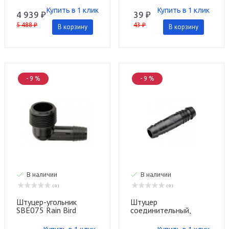
Купить в 1 клик
Купить в 1 клик
4 939 ₽
39 ₽
5 488 ₽
43 ₽
В корзину
В корзину
- 9 %
- 9 %
В наличии
В наличии
( 0 )
( 0 )
Штуцер-угольник
Штуцер
SBE075 Rain Bird
соединительный,
прямой SBCPLG Rain
Bird