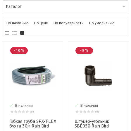
Каталог
По названию
По цене
По популярности
По умолчанию
- 10 %
- 9 %
В наличии
В наличии
( 0 )
( 0 )
Гибкая труба SPX-FLEX
Штуцер-угольник
бухта 30м Rain Bird
SBE050 Rain Bird