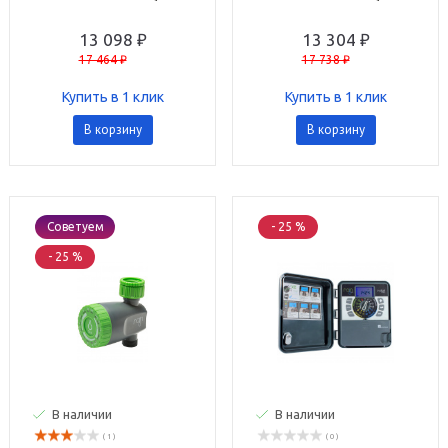
управления - 24 Вольт
управления - 24 Вольт
TR/EST ВНЕШ.
TR/EST ВНЕШ.
13 098 ₽
13 304 ₽
17 464 ₽
17 738 ₽
Купить в 1 клик
Купить в 1 клик
В корзину
В корзину
Советуем
- 25 %
- 25 %
В наличии
В наличии
( 1 )
( 0 )