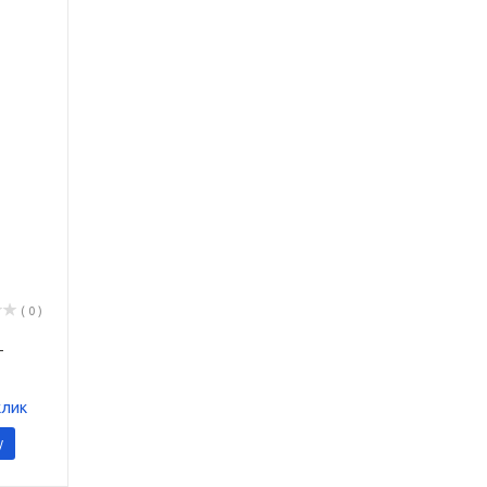
( 0 )
-
клик
у