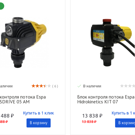
т
наличии
В наличии
( 6 )
 контроля потока Espa
Блок контроля потока Espa
SDRIVE 05 AM
Hidrokinetics KIT 07
Купить в 1 клик
Купить в 1 
 488 ₽
13 838 ₽
488 ₽
13 838 ₽
В корзину
В корзин