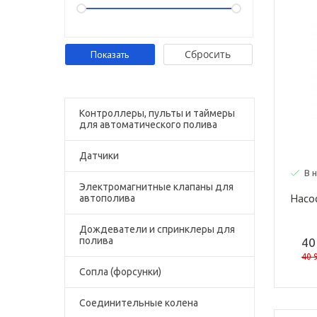
Cбросить
Контроллеры, пульты и таймеры
для автоматического полива
Датчики
В 
Электромагнитные клапаны для
Насо
автополива
Дождеватели и спринклеры для
полива
40
40 
Сопла (форсунки)
Соединительные колена