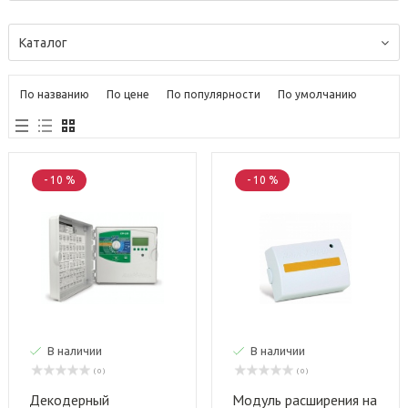
Каталог
По названию
По цене
По популярности
По умолчанию
- 10 %
- 10 %
В наличии
В наличии
( 0 )
( 0 )
Декодерный
Модуль расширения на