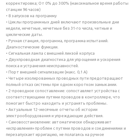
корректировка; От 0% до 300% (максимальное время работы
станции 96 часов)
• 8 запусков на программу
• Циклы программных дней включают произвольные дни
недели, нечетные, нечетные без 31-го числа, четные и
циклические даты.
• Ручная станция, программа, программа испытаний.
Диагностические функции.
• Сигнальная лампа с внешней линзой корпуса
• Двухпроводная диагностика для упрощения и ускорения
поиска и устранения неисправностей.
• Порт внешней сигнализации (макс. 0,1 А)
• Четыре изолированных проводных пути предотвращают
полный отказ системы при одном коротком замыкании.
• 2-проводное сопоставление: сопоставляет устройства с
соответствующими путями проводов в контроллере, что
помогает быстро находить и устранять проблемы.
• Актуальные 12-месячные отчеты об истории
электрооборудования и упреждающие действия.
• Самовосстановление: автоматически обнаруживает
«исправления» проблем с путями проводов и соединениями и
перезапускает ирригацию, не полагаясь на ручное