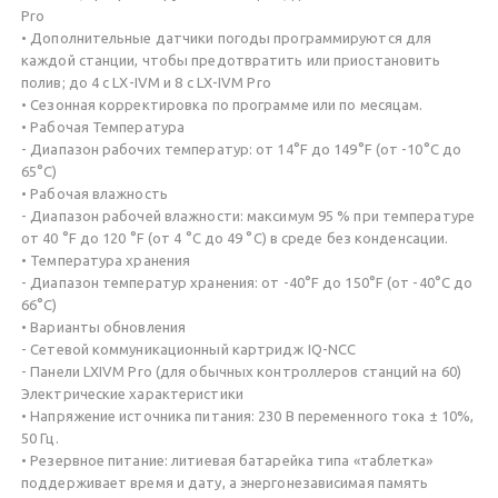
Pro
• Дополнительные датчики погоды программируются для
каждой станции, чтобы предотвратить или приостановить
полив; до 4 с LX-IVM и 8 с LX-IVM Pro
• Сезонная корректировка по программе или по месяцам.
• Рабочая Температура
- Диапазон рабочих температур: от 14°F до 149°F (от -10°C до
65°C)
• Рабочая влажность
- Диапазон рабочей влажности: максимум 95 % при температуре
от 40 °F до 120 °F (от 4 °C до 49 °C) в среде без конденсации.
• Температура хранения
- Диапазон температур хранения: от -40°F до 150°F (от -40°C до
66°C)
• Варианты обновления
- Сетевой коммуникационный картридж IQ-NCC
- Панели LXIVM Pro (для обычных контроллеров станций на 60)
Электрические характеристики
• Напряжение источника питания: 230 В переменного тока ± 10%,
50 Гц.
• Резервное питание: литиевая батарейка типа «таблетка»
поддерживает время и дату, а энергонезависимая память