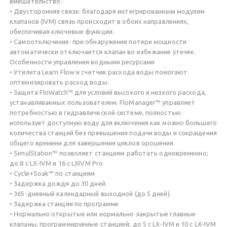
вмешательство.
• Двусторонняя связь: благодаря интегрированным модулям
клапанов (IVM) связь происходит в обоих направлениях,
обеспечивая ключевые функции.
• Самоотключение: при обнаружении потери мощности
автоматически отключается клапан во избежание утечек.
Особенности управления водными ресурсами
• Утилита Learn Flow и счетчик расхода воды помогают
оптимизировать расход воды.
• Защита FloWatch™ для условий высокого и низкого расхода,
устанавливаемых пользователем. FloManager™ управляет
потребностью в гидравлической системе, полностью
использует доступную воду для включения как можно большего
количества станций без превышения подачи воды и сокращения
общего времени для завершения циклов орошения.
• SimulStation™ позволяет станциям работать одновременно;
до 8 с LX-IVM и 16 с LXIVM Pro
• Cycle+Soak™ по станциям
• Задержка дождя до 30 дней.
• 365-дневный календарный выходной (до 5 дней).
• Задержка станции по программе
• Нормально открытые или нормально закрытые главные
клапаны, программируемые станцией; до 5 с LX-IVM и 10 с LX-IVM