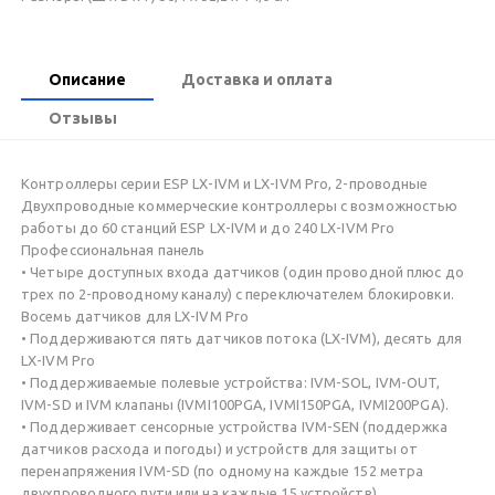
Описание
Доставка и оплата
Отзывы
Контроллеры серии ESP LX-IVM и LX-IVM Pro, 2-проводные
Двухпроводные коммерческие контроллеры с возможностью
работы до 60 станций ESP LX-IVM и до 240 LX-IVM Pro
Профессиональная панель
• Четыре доступных входа датчиков (один проводной плюс до
трех по 2-проводному каналу) с переключателем блокировки.
Восемь датчиков для LX-IVM Pro
• Поддерживаются пять датчиков потока (LX-IVM), десять для
LX-IVM Pro
• Поддерживаемые полевые устройства: IVM-SOL, IVM-OUT,
IVM-SD и IVM клапаны (IVMI100PGA, IVMI150PGA, IVMI200PGA).
• Поддерживает сенсорные устройства IVM-SEN (поддержка
датчиков расхода и погоды) и устройств для защиты от
перенапряжения IVM-SD (по одному на каждые 152 метра
двухпроводного пути или на каждые 15 устройств).