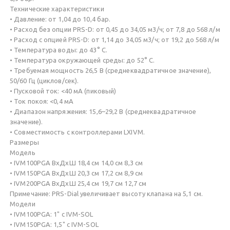
Технические характеристики
• Давление: от 1,04 до 10,4 бар.
• Расход без опции PRS-D: от 0,45 до 34,05 м3/ч; от 7,8 до 568 л/м
• Расход с опцией PRS-D: от 1,14 до 34,05 м3/ч; от 19,2 до 568 л/м
• Температура воды: до 43° C.
• Температура окружающей среды: до 52° C.
• Требуемая мощность 26,5 В (среднеквадратичное значение),
50/60 Гц (циклов/сек).
• Пусковой ток: <40 мА (пиковый)
• Ток покоя: <0,4 мА
• Диапазон напряжения: 15,6–29,2 В (среднеквадратичное
значение).
• Совместимость с контроллерами LXIVM.
Размеры
Модель
• IVM100PGA ВхДхШ 18,4 см 14,0 см 8,3 см
• IVM150PGA ВхДхШ 20,3 см 17,2 см 8,9 см
• IVM200PGA ВхДхШ 25,4 см 19,7 см 12,7 см
Примечание: PRS-Dial увеличивает высоту клапана на 5,1 см.
Модели
• IVM100PGA: 1" с IVM-SOL
• IVM150PGA: 1,5" с IVM-SOL