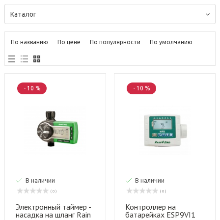
Каталог
По названию
По цене
По популярности
По умолчанию
- 10 %
- 10 %
В наличии
В наличии
( 0 )
( 0 )
Электронный таймер -
Контроллер на
насадка на шланг Rain
батарейках ESP9VI1