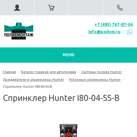
+7 (495) 767-87-04
info@polivm.ru
МЕНЮ
Главная
-
Каталог товаров для автополива
-
Системы полива Hunter
-
Дождеватели и спринклеры Hunter
-
Роторные спринклеры Hunter
-
Спринклер Hunter I80-04-SS-B
Спринклер Hunter I80-04-SS-B