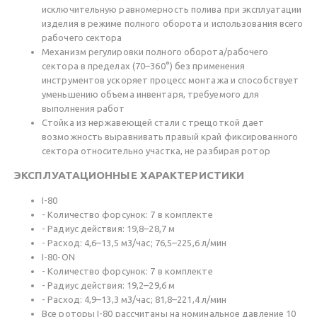
исключительную равномерность полива при эксплуатации
изделия в режиме полного оборота и использования всего
рабочего сектора
Механизм регулировки полного оборота/рабочего
сектора в пределах (70–360°) без применения
инструментов ускоряет процесс монтажа и способствует
уменьшению объема инвентаря, требуемого для
выполнения работ
Стойка из нержавеющей стали с трещоткой дает
возможность выравнивать правый край фиксированного
сектора относительно участка, не разбирая ротор
ЭКСПЛУАТАЦИОННЫЕ ХАРАКТЕРИСТИКИ
I-80
- Количество форсунок: 7 в комплекте
- Радиус действия: 19,8–28,7 м
- Расход: 4,6–13,5 м3/час; 76,5–225,6 л/мин
I-80-ON
- Количество форсунок: 7 в комплекте
- Радиус действия: 19,2–29,6 м
- Расход: 4,9–13,3 м3/час; 81,8–221,4 л/мин
Все роторы I-80 рассчитаны на номинальное давление 10