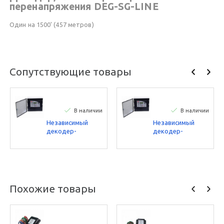
перенапряжения DEG-SG-LINE
Один на 1500' (457 метров)
Сопутствующие товары
В наличии
В наличии
Независимый
Независимый
декодер-
декодер-
контроллер Toro,
контроллер Toro,
фиксирующий
фиксирующий
электромагнит
электромагнит
постоянного
постоянного
тока, вывод на
тока, вывод на
200 станций
100 станций
Похожие товары