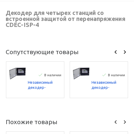
Декодер для четырех станций со
встроенной защитой от перенапряжения
CDEC-ISP-4
Сопутствующие товары
В наличии
В наличии
Независимый
Независимый
декодер-
декодер-
контроллер Toro,
контроллер Toro,
фиксирующий
фиксирующий
электромагнит
электромагнит
постоянного
постоянного
тока, вывод на
тока, вывод на
200 станций
100 станций
Похожие товары