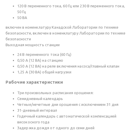
120 В переменного тока, 60 Гц или 230 В переменного тока,
50 Гц
50 ВА
включен в номенклатуру Канадской Лаборатории по технике
безопасности, включен в номенклатуру Лаборатории по технике
безопасности
Выходная мощность станции
24 В переменного тока (60 Гц)
0,50 А (12 ВА) на станцию
0,50 А (12 ВА) на реле включения насоса/главный клапан
1,25 А (30 ВА) общей нагрузки
Рабочие характеристики
Три произвольных расписания орошения:
Семидневный календарь
Четные/нечетные дни орошения с исключением 31 дня
31-дневный интервал
Годичный календарь с автоматической компенсацией
високосного года
Задержка дождя от одного до семи дней