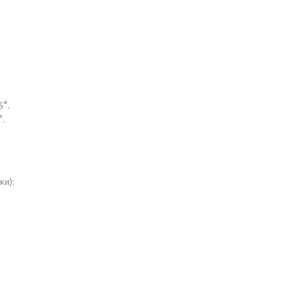
5°.
°.
ки):