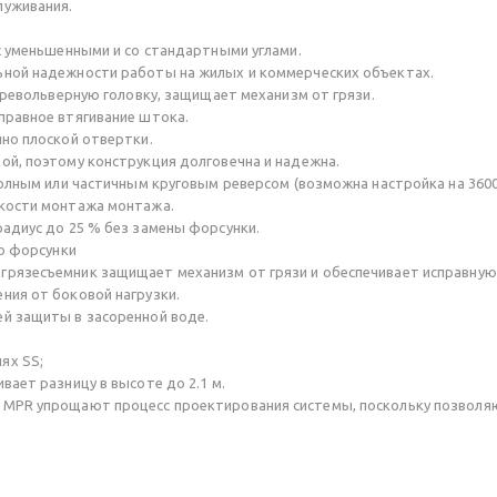
луживания.
с уменьшенными и со стандартными углами.
ьной надежности работы на жилых и коммерческих объектах.
в револьверную головку, защищает механизм от грязи.
правное втягивание штока.
но плоской отвертки.
ой, поэтому конструкция долговечна и надежна.
полным или частичным круговым реверсом (возможна настройка на 3600
гкости монтажа монтажа.
адиус до 25 % без замены форсунки.
до форсунки
грязесъемник защищает механизм от грязи и обеспечивает исправную
ния от боковой нагрузки.
й защиты в засоренной воде.
ях SS;
вает разницу в высоте до 2.1 м.
MPR упрощают процесс проектирования системы, поскольку позволяю