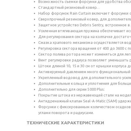
Возможность съемки форсунки для удобства обс
Стандартный резиновый ковер. .
Набор форсунок Rain Curtain включает форсунки 
Сверхпрочный резиновый ковер, для дополнител
Защитное устройство Debris Sentry, встроенное 
Усиленная втягивающая пружина обеспечивает ис
Для регулирования сектора на колпачке достаточ
Смазка храпового механизма осуществляется вод
Регулировка сектора вращения от 400 до 3600 с 
Сектор полива ротора может изменяться для ле
Винт регулировки радиуса позволяет уменьшать р
Штоки длиной 10, 15 и 30 см от крышки корпуса 
Активируемый давлением много функциональный 
Укрепленный водовод для дополнительного усиле
Дополнительные кольца и уплотнения для больше
Дополнительно для серии 5000 Plus:
Покрытие штока из нержавеющей стали на модел
Антидренажный клапан Seal-A-Matic (SAM) удержи
Форсунки с фиксированным количеством осадков 
углами поворота и радиусами.
ТЕХНИЧЕСКИЕ ХАРАКТЕРИСТИКИ