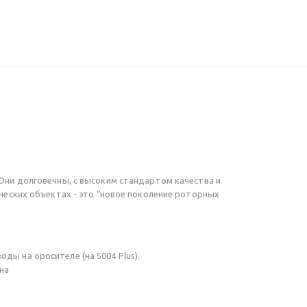
 Они долговечны, с высоким стандартом качества и
рческих объектах - это “новое поколение роторных
ды на оросителе (на 5004 Plus).
на