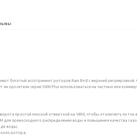
зывы
няют богатый ассотримент роторов Rain Bird с верхней регулировкой.
т ли оросители серии 5000 Plus использоваться на частных или комме
ворота простой плоской отверткой на 1800, чтобы отключить поток во
TM для превосходного распределения воды и повышения качества газо
оде воды;
около ротора;