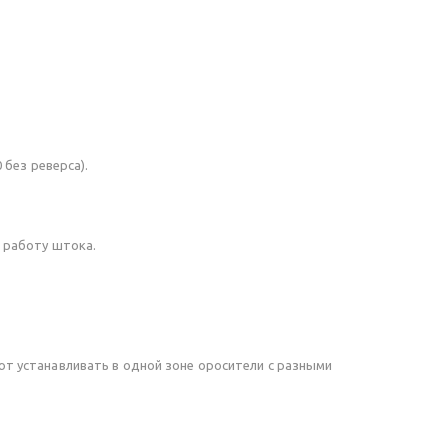
 без реверса).
 работу штока.
т устанавливать в одной зоне оросители с разными