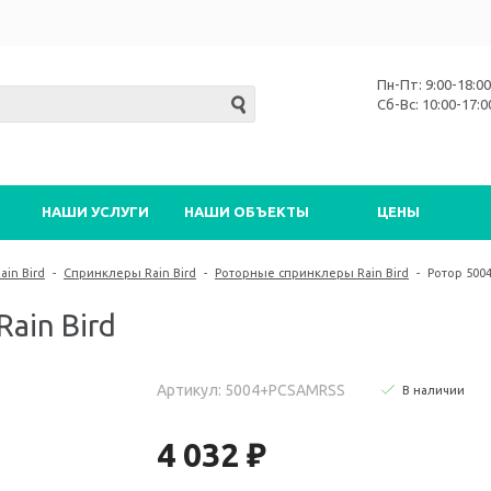
Пн-Пт: 9:00-18:00
Сб-Вс: 10:00-17:0
НАШИ УСЛУГИ
НАШИ ОБЪЕКТЫ
ЦЕНЫ
in Bird
-
Спринклеры Rain Bird
-
Роторные спринклеры Rain Bird
-
Ротор 5004
ain Bird
Артикул: 5004+PCSAMRSS
В наличии
4 032 ₽