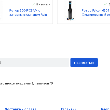
В наличии
Ротор 5004PCSAM с
Ротор Falcon 6504 
запорным клапаном Rain
Фиксированный с
Bird
360°, 1” BSP
о шоссе, владение 2, павильон Г9
Доставка и оплата
Гарантии
Блог