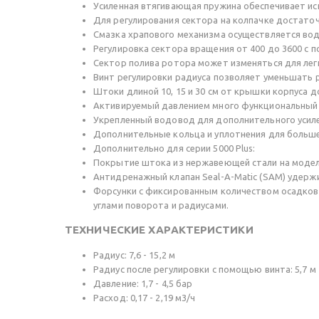
Усиленная втягивающая пружина обеспечивает ис
Для регулирования сектора на колпачке достаточ
Смазка храпового механизма осуществляется вод
Регулировка сектора вращения от 400 до 3600 с 
Сектор полива ротора может изменяться для ле
Винт регулировки радиуса позволяет уменьшать р
Штоки длиной 10, 15 и 30 см от крышки корпуса 
Активируемый давлением много функциональный 
Укрепленный водовод для дополнительного усиле
Дополнительные кольца и уплотнения для больше
Дополнительно для серии 5000 Plus:
Покрытие штока из нержавеющей стали на модел
Антидренажный клапан Seal-A-Matic (SAM) удержи
Форсунки с фиксированным количеством осадков 
углами поворота и радиусами.
ТЕХНИЧЕСКИЕ ХАРАКТЕРИСТИКИ
Радиус: 7,6 - 15,2 м
Радиус после регулировки с помощью винта: 5,7 м
Давление: 1,7 - 4,5 бар
Расход: 0,17 - 2,19 м3/ч