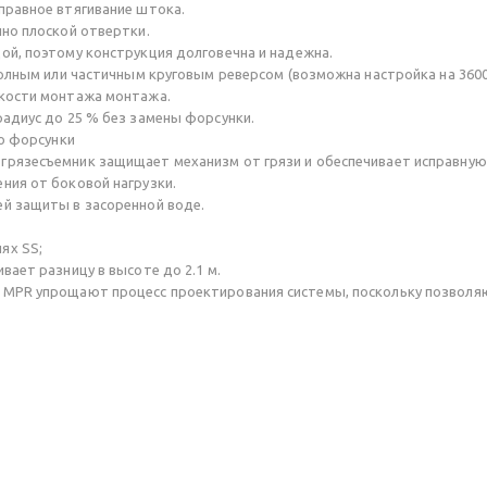
правное втягивание штока.
но плоской отвертки.
ой, поэтому конструкция долговечна и надежна.
полным или частичным круговым реверсом (возможна настройка на 3600
гкости монтажа монтажа.
адиус до 25 % без замены форсунки.
до форсунки
грязесъемник защищает механизм от грязи и обеспечивает исправную
ния от боковой нагрузки.
й защиты в засоренной воде.
ях SS;
вает разницу в высоте до 2.1 м.
MPR упрощают процесс проектирования системы, поскольку позволяю