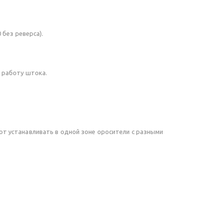
 без реверса).
 работу штока.
т устанавливать в одной зоне оросители с разными