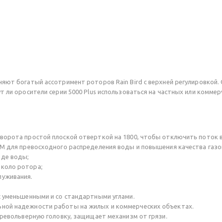
няют богатый ассотримент роторов Rain Bird с верхней регулировкой.
т ли оросители серии 5000 Plus использоваться на частных или комме
ворота простой плоской отверткой на 1800, чтобы отключить поток во
TM для превосходного распределения воды и повышения качества газо
оде воды;
около ротора;
луживания.
с уменьшенными и со стандартными углами.
ьной надежности работы на жилых и коммерческих объектах.
в револьверную головку, защищает механизм от грязи.