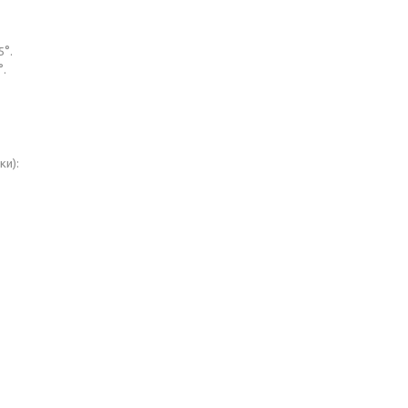
5°.
°.
ки):