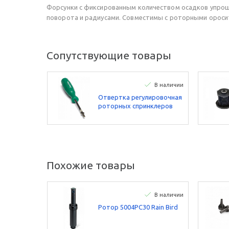
Форсунки с фиксированным количеством осадков упроща
поворота и радиусами. Совместимы с роторными оросите
Сопутствующие товары
В наличии
Отвертка регулировочная
роторных спринклеров
Rain Bird
Похожие товары
В наличии
Ротор 5004PC30 Rain Bird