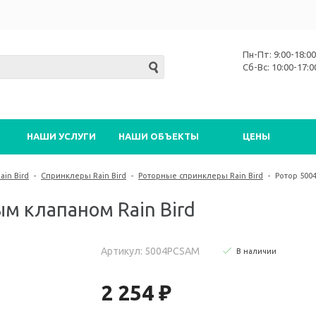
Пн-Пт: 9:00-18:00
Сб-Вс: 10:00-17:0
НАШИ УСЛУГИ
НАШИ ОБЪЕКТЫ
ЦЕНЫ
in Bird
-
Спринклеры Rain Bird
-
Роторные спринклеры Rain Bird
-
Ротор 500
м клапаном Rain Bird
Артикул: 5004PCSAM
В наличии
2 254 ₽