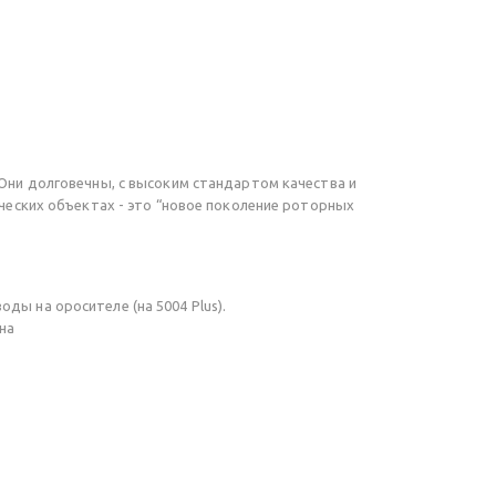
 Они долговечны, с высоким стандартом качества и
рческих объектах - это “новое поколение роторных
ды на оросителе (на 5004 Plus).
на