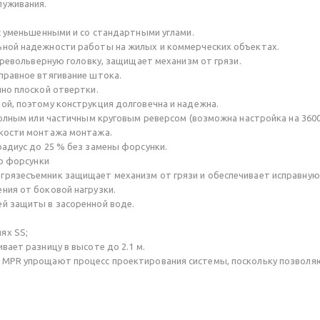
луживания.
с уменьшенными и со стандартными углами.
ьной надежности работы на жилых и коммерческих объектах.
в револьверную головку, защищает механизм от грязи.
правное втягивание штока.
но плоской отвертки.
ой, поэтому конструкция долговечна и надежна.
полным или частичным круговым реверсом (возможна настройка на 3600
гкости монтажа монтажа.
адиус до 25 % без замены форсунки.
до форсунки
грязесъемник защищает механизм от грязи и обеспечивает исправную
ния от боковой нагрузки.
й защиты в засоренной воде.
ях SS;
вает разницу в высоте до 2.1 м.
MPR упрощают процесс проектирования системы, поскольку позволяю