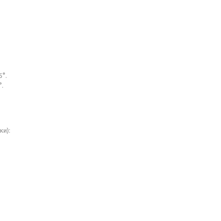
5°.
°.
ки):