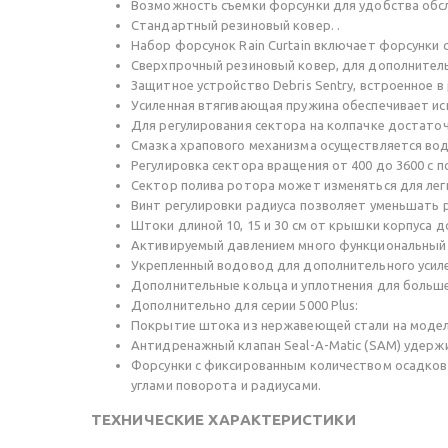
Возможность съемки форсунки для удобства обс
Стандартный резиновый ковер. .
Набор форсунок Rain Curtain включает форсунки 
Сверхпрочный резиновый ковер, для дополнител
Защитное устройство Debris Sentry, встроенное 
Усиленная втягивающая пружина обеспечивает ис
Для регулирования сектора на колпачке достаточ
Смазка храпового механизма осуществляется вод
Регулировка сектора вращения от 400 до 3600 с 
Сектор полива ротора может изменяться для ле
Винт регулировки радиуса позволяет уменьшать р
Штоки длиной 10, 15 и 30 см от крышки корпуса 
Активируемый давлением много функциональный 
Укрепленный водовод для дополнительного усиле
Дополнительные кольца и уплотнения для больше
Дополнительно для серии 5000 Plus:
Покрытие штока из нержавеющей стали на модел
Антидренажный клапан Seal-A-Matic (SAM) удержи
Форсунки с фиксированным количеством осадков 
углами поворота и радиусами.
ТЕХНИЧЕСКИЕ ХАРАКТЕРИСТИКИ