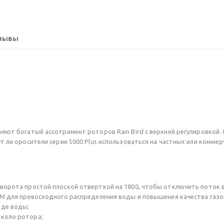
зывы
няют богатый ассотримент роторов Rain Bird с верхней регулировкой.
т ли оросители серии 5000 Plus использоваться на частных или комме
ворота простой плоской отверткой на 1800, чтобы отключить поток во
TM для превосходного распределения воды и повышения качества газо
оде воды;
около ротора;