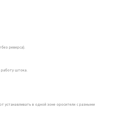
 без реверса).
 работу штока.
т устанавливать в одной зоне оросители с разными