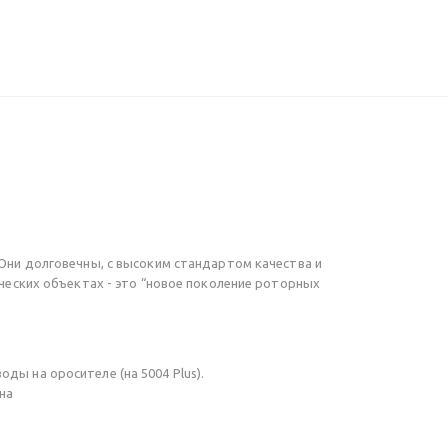
 Они долговечны, с высоким стандартом качества и
рческих объектах - это “новое поколение роторных
ды на оросителе (на 5004 Plus).
на