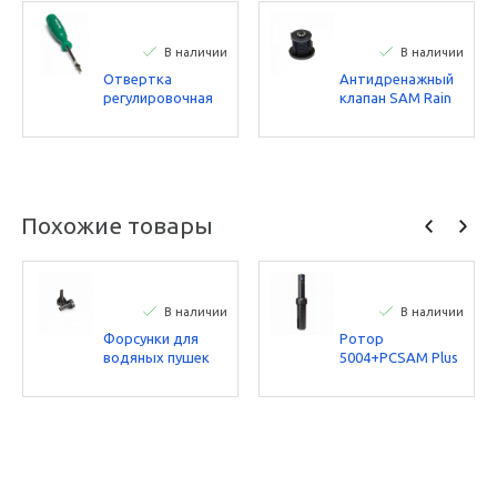
В наличии
В наличии
Отвертка
Антидренажный
регулировочная
клапан SAM Rain
роторных
Bird
спринклеров Rain
Bird
Похожие товары
В наличии
В наличии
Форсунки для
Ротор
водяных пушек
5004+PCSAM Plus
серии XLR Rain
Rain Bird
Bird