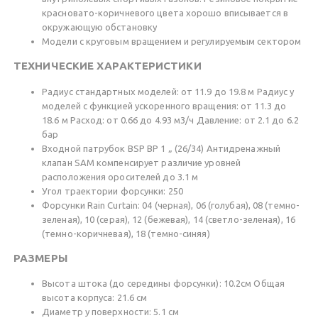
красновато-коричневого цвета хорошо вписывается в
окружающую обстановку
Модели с круговым вращением и регулируемым сектором
ТЕХНИЧЕСКИЕ ХАРАКТЕРИСТИКИ
Радиус стандартных моделей: от 11.9 до 19.8 м Радиус у
моделей с функцией ускоренного вращения: от 11.3 до
18.6 м Расход: от 0.66 до 4.93 м3/ч Давление: от 2.1 до 6.2
бар
Входной патрубок BSP ВР 1 „ (26/34) Антидренажный
клапан SAM компенсирует различие уровней
расположения оросителей до 3.1 м
Угол траектории форсунки: 250
Форсунки Rain Curtain: 04 (черная), 06 (голубая), 08 (темно-
зеленая), 10 (серая), 12 (бежевая), 14 (светло-зеленая), 16
(темно-коричневая), 18 (темно-синяя)
РАЗМЕРЫ
Высота штока (до середины форсунки): 10.2см Общая
высота корпуса: 21.6 см
Диаметр у поверхности: 5.1 см