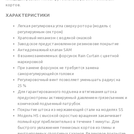
кортов.
ХАРАКТЕРИСТИКИ
Легкая регулировка угла сверху ротора (модель с
регулируемым сектром)
Храповый механизм с водяной смазкой
Заводское предустановленное резиновове покрытие
Антидренажный клапан SAM
8 взаимозаменяемых форсунок Rain Curtain с цветной
маркировкой
При замене форсунок не требуется замена
саморегулирующейся головки
Регулировочный винт позволяет уменьшать радиус на
25 %
Для гарантированного подъема и втягивания штока
предусмотрены активируемый давлением грязесъемник и
конический подъемный патрубок
Покрытие штока из нержавеющей стали на моделях SS
Модель HS с высокой скростью вращения заканчивает
полный круг приблизительно в течение 1 минуты. Для
быстрого увлажнения теннисных кортов из глины и
внутриполевых спортивых газонов. Резиновое покрытие