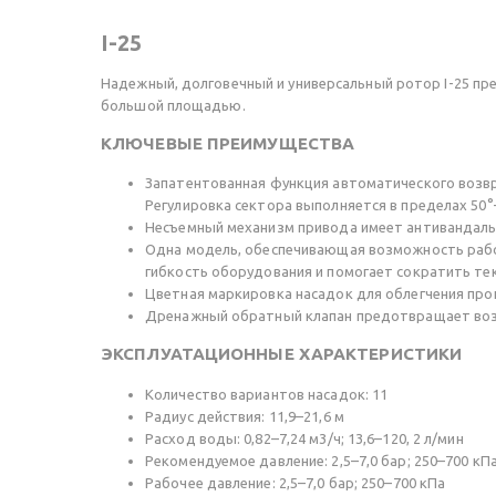
I-25
Надежный, долговечный и универсальный ротор I-25 пр
большой площадью.
КЛЮЧЕВЫЕ ПРЕИМУЩЕСТВА
Запатентованная функция автоматического возвра
Регулировка сектора выполняется в пределах 50°
Несъемный механизм привода имеет антивандаль
Одна модель, обеспечивающая возможность рабо
гибкость оборудования и помогает сократить т
Цветная маркировка насадок для облегчения пр
Дренажный обратный клапан предотвращает возни
ЭКСПЛУАТАЦИОННЫЕ ХАРАКТЕРИСТИКИ
Количество вариантов насадок: 11
Радиус действия: 11,9–21,6 м
Расход воды: 0,82–7,24 м3/ч; 13,6–120, 2 л/мин
Рекомендуемое давление: 2,5–7,0 бар; 250–700 кП
Рабочее давление: 2,5–7,0 бар; 250–700 кПа