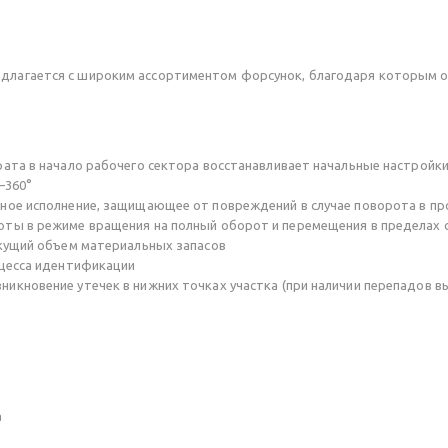
едлагается с широким ассортиментом форсунок, благодаря которым о
та в начало рабочего сектора восстанавливает начальные настройки 
–360°
ное исполнение, защищающее от повреждений в случае поворота в п
ты в режиме вращения на полный оборот и перемещения в пределах с
екущий объем материальных запасов
оцесса идентификации
кновение утечек в нижних точках участка (при наличии перепадов вы
а