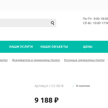
Пн-Пт: 9:00-18:00
Сб-Вс: 10:00-17:0
НАШИ УСЛУГИ
НАШИ ОБЪЕКТЫ
ЦЕНЫ
Hunter
-
Дождеватели и спринклеры Hunter
-
Роторные спринклеры Hunter
-
Артикул: I-25-06-B
В наличии
9 188 ₽