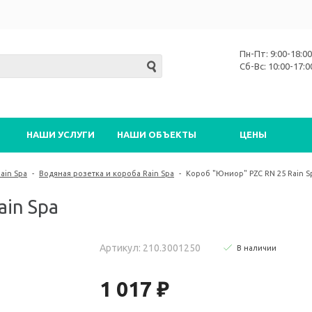
Пн-Пт: 9:00-18:00
Сб-Вс: 10:00-17:0
НАШИ УСЛУГИ
НАШИ ОБЪЕКТЫ
ЦЕНЫ
ain Spa
-
Водяная розетка и короба Rain Spa
-
Короб "Юниор" PZC RN 25 Rain S
ain Spa
Артикул: 210.3001250
В наличии
1 017 ₽