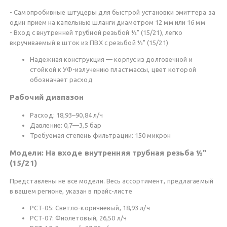
- Самопробивные штуцеры для быстрой установки эмиттера за
один прием на капельные шланги диаметром 12 мм или 16 мм
- Вход с внутренней трубной резьбой ½" (15/21), легко
вкручиваемый в шток из ПВХ с резьбой ½" (15/21)
Надежная конструкция — корпус из долговечной и
стойкой к УФ-излучению пластмассы, цвет которой
обозначает расход
Рабочий диапазон
Расход: 18,93–90,84 л/ч
Давление: 0,7—3,5 бар
Требуемая степень фильтрации: 150 микрон
Модели: На входе внутренняя трубная резьба ½"
(15/21)
Представлены не все модели. Весь ассортимент, предлагаемый
в вашем регионе, указан в прайс-листе
PCT-05: Светло-коричневый, 18,93 л/ч
PCT-07: Фиолетовый, 26,50 л/ч