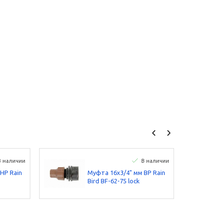
В наличии
В наличии
НР Rain
Муфта 16х3/4" мм ВP Rain
Bird BF-62-75 lock