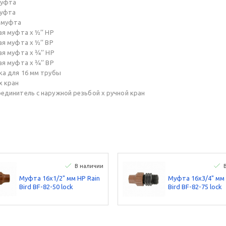
муфта
муфта
я муфта
ая муфта x ½’’ НР
ая муфта x ½’’ ВР
ая муфта x ¾’’ НР
ая муфта x ¾’’ ВР
шка для 16 мм трубы
х кран
соединитель с наружной резьбой х ручной кран
В наличии
Муфта 16х1/2" мм НР Rain
Муфта 16х3/4" мм 
Bird BF-82-50 lock
Bird BF-82-75 lock