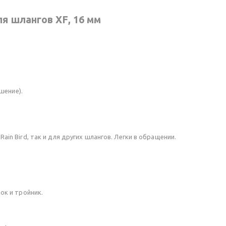
я шлангов XF, 16 мм
шение).
ain Bird, так и для других шлангов. Легки в обращении.
ок и тройник.