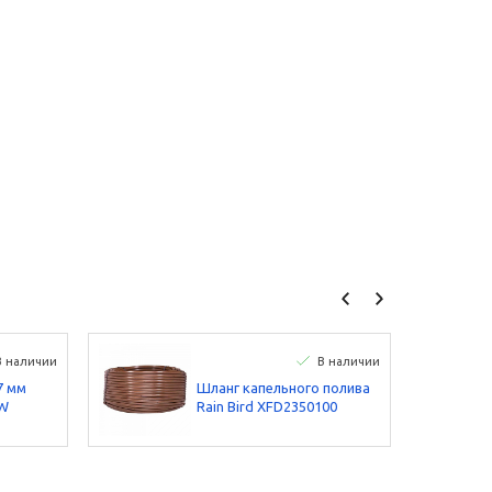
В наличии
В наличии
7 мм
Шланг капельного полива
OW
Rain Bird XFD2350100
расход 2,3 л/ч, шаг
эмиттеров 50 см, бухта
100 м