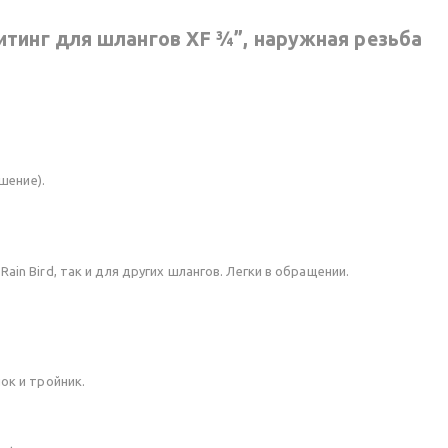
тинг для шлангов XF ¾”, наружная резьба
шение).
ain Bird, так и для других шлангов. Легки в обращении.
ок и тройник.