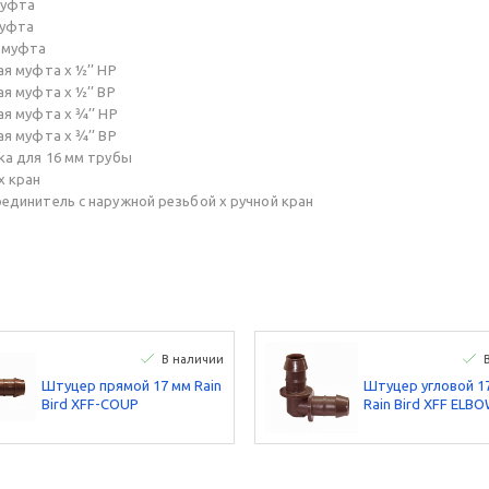
муфта
муфта
я муфта
ая муфта x ½’’ НР
ая муфта x ½’’ ВР
ая муфта x ¾’’ НР
ая муфта x ¾’’ ВР
шка для 16 мм трубы
х кран
соединитель с наружной резьбой х ручной кран
В наличии
Штуцер прямой 17 мм Rain
Штуцер угловой 1
Bird XFF-COUP
Rain Bird XFF ELB