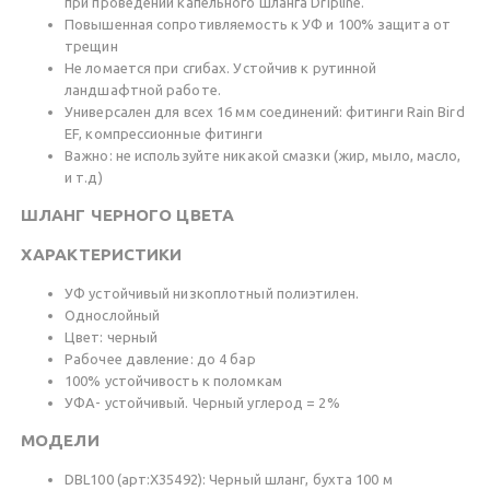
при проведении капельного шланга Dripline.
Повышенная сопротивляемость к УФ и 100% защита от
трещин
Не ломается при сгибах. Устойчив к рутинной
ландшафтной работе.
Универсален для всех 16 мм соединений: фитинги Rain Bird
EF, компрессионные фитинги
Важно: не используйте никакой смазки (жир, мыло, масло,
и т.д)
ШЛАНГ ЧЕРНОГО ЦВЕТА
ХАРАКТЕРИСТИКИ
УФ устойчивый низкоплотный полиэтилен.
Однослойный
Цвет: черный
Рабочее давление: до 4 бар
100% устойчивость к поломкам
УФА- устойчивый. Черный углерод = 2%
МОДЕЛИ
DBL100 (арт:X35492): Черный шланг, бухта 100 м