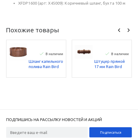
XFDP1600 (арт: X45009): Коричневый шланг, бухта 100 м
Похожие товары
В наличии
В наличии
Шланг капельного
Штуцер прямой
полива Rain Bird
17 мм Rain Bird
XFD1633100
XFF-COUP
расход 1,6 л/ч,
шаг эмиттеров 33
см, бухта 100 м
ПОДПИШИСЬ НА РАССЫЛКУ НОВОСТЕЙ И АКЦИЙ