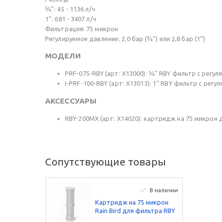
¾”: 45 - 1136 л/ч
1”: 681 - 3407 л/ч
Фильтрация: 75 микрон
Регулируемое давление: 2,0 бар (¾”) или 2,8 бар (1”)
МОДЕЛИ
PRF-075-RBY (арт: X13000): ¾’’ RBY фильтр с регу
I-PRF-100-RBY (арт: X13013): 1’’ RBY фильтр с рег
АКСЕССУАРЫ
RBY-200MX (арт: X14020): картридж на 75 микрон
Сопутствующие товары
В наличии
Картридж на 75 микрон
Rain Bird для фильтра RBY