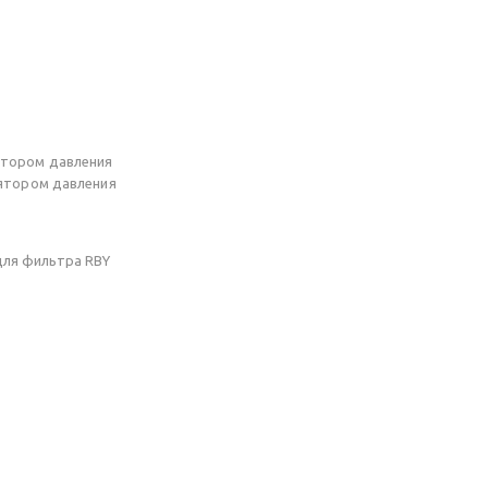
лятором давления
улятором давления
 для фильтра RBY