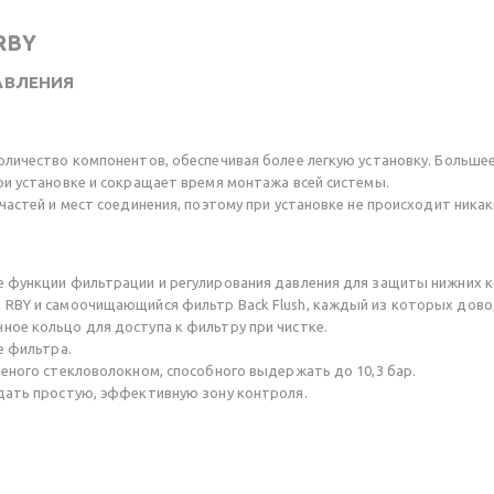
 RBY
АВЛЕНИЯ
оличество компонентов, обеспечивая более легкую установку. Большее
ри установке и сокращает время монтажа всей системы.
частей и мест соединения, поэтому при установке не происходит никак
е функции фильтрации и регулирования давления для защиты нижних к
 RBY и самоочищающийся фильтр Back Flush, каждый из которых довод
ное кольцо для доступа к фильтру при чистке.
е фильтра.
неного стекловолокном, способного выдержать до 10,3 бар.
здать простую, эффективную зону контроля.