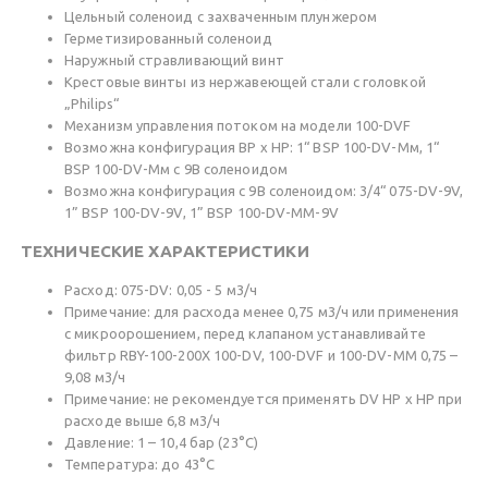
Цельный соленоид с захваченным плунжером
Герметизированный соленоид
Наружный стравливающий винт
Крестовые винты из нержавеющей стали с головкой
„Philips“
Механизм управления потоком на модели 100-DVF
Возможна конфигурация ВР х НР: 1“ BSP 100-DV-Мм, 1“
BSP 100-DV-Мм с 9В соленоидом
Возможна конфигурация с 9В соленоидом: 3/4“ 075-DV-9V,
1” BSP 100-DV-9V, 1” BSP 100-DV-ММ-9V
ТЕХНИЧЕСКИЕ ХАРАКТЕРИСТИКИ
Расход: 075-DV: 0,05 - 5 м3/ч
Примечание: для расхода менее 0,75 м3/ч или применения
с микроорошением, перед клапаном устанавливайте
фильтр RBY-100-200Х 100-DV, 100-DVF и 100-DV-ММ 0,75 –
9,08 м3/ч
Примечание: не рекомендуется применять DV НР х НР при
расходе выше 6,8 м3/ч
Давление: 1 – 10,4 бар (23°С)
Температура: до 43°С