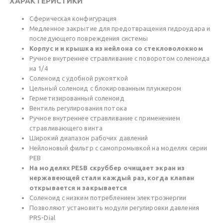
ХАРАКТЕРИСТИКИ
Сферическая конфигурация
Медленное закрытие для предотвращения гидроудара и
последующего повреждения системы
Корпус и и крышка из нейлона со стекловолокном
Ручное внутреннее стравливание с поворотом соленоида
на 1/4
Соленоид с удобной рукояткой
Цельный соленоид с блокированным плунжером
Герметизированный соленоид
Вентиль регулирования потока
Ручное внутреннее стравливание с применением
стравливающего винта
Широкий диапазон рабочих давлений
Нейлоновый фильтр с самопромывкой на моделях серии
PEB
На моделях PESB скруббер очищает экран из
нержавеющей стали каждый раз, когда клапан
открывается и закрывается
Соленоид с низким потреблением электроэнергии
Позволяют установить модули регулировки давления
PRS-Dial