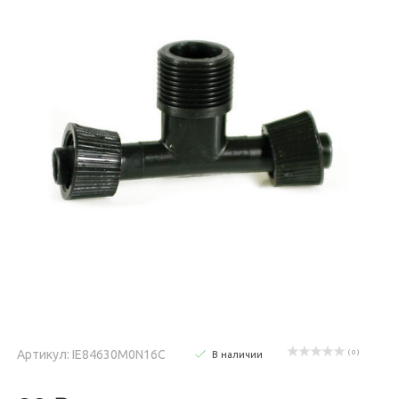
Артикул: IE84630M0N16C
( 0 )
В наличии