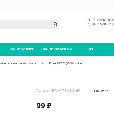
Пн-Пт: 9:00-18:00
Сб-Вс: 10:00-17:0
НАШИ УСЛУГИ
НАШИ ОБЪЕКТЫ
ЦЕНЫ
ritec
-
Капельный полив Irritec
-
Кран 16*3/4 (VMP) Irritec
Артикул: IVVMP27M0N16C
В наличии
99 ₽