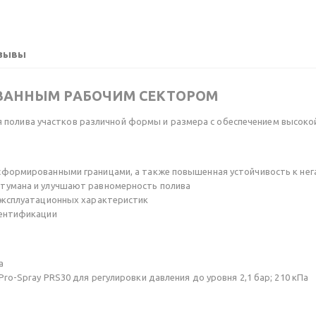
зывы
ОВАННЫМ РАБОЧИМ СЕКТОРОМ
 полива участков различной формы и размера с обеспечением высоко
сформированными границами, а также повышенная устойчивость к не
тумана и улучшают равномерность полива
эксплуатационных характеристик
дентификации
а
o-Spray PRS30 для регулировки давления до уровня 2,1 бар; 210 кПа