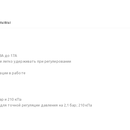
зывы
8A до 17A
е легко удерживать при регулировании
ации в работе
р и 210 кПа
ля точной регуляции давления на 2,1 бар; 210 кПа