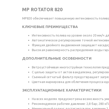
MP ROTATOR 820
MP820 обеспечивает повышенную интенсивность полива
КЛЮЧЕВЫЕ ПРЕИМУЩЕСТВА
Интенсивность полива на уровне около 20 мм/ч
Автоматическое регулирование точной интенсивн
Функция двойного выдвижения защищает насадку 
Высокая равномерность распределения воды гар
ДОПОЛНИТЕЛЬНЫЕ ОСОБЕННОСТИ
Ветроустойчивая многоструйная технология пре
С целью защиты от актов вандализма, регулиров
Съемный сетчатый фильтр предотвращает загря
Цветная маркировка для облегчения процесса и
ЭКСПЛУАТАЦИОННЫЕ ХАРАКТЕРИСТИКИ
На всех моделях предусмотрена возможность ум
Рекомендуемое рабочее давление: 2,8 бар; 280 кП
Минимальный радиус достигается при давлении 2,1