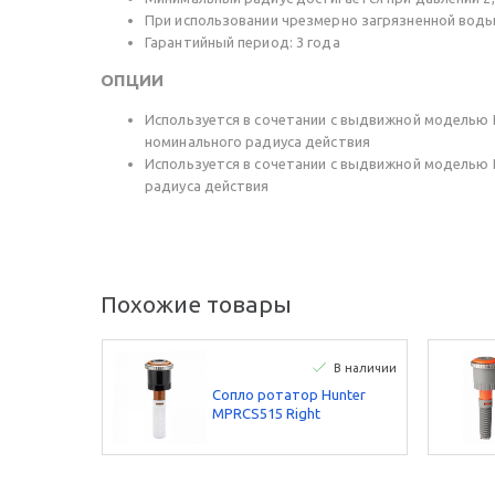
При использовании чрезмерно загрязненной во
Гарантийный период: 3 года
ОПЦИИ
Используется в сочетании с выдвижной моделью P
номинального радиуса действия
Используется в сочетании с выдвижной моделью P
радиуса действия
Похожие товары
В наличии
Сопло ротатор Hunter
МРRCS515 Right