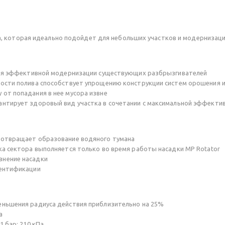
, которая идеально подойдет для небольших участков и модернизаци
 для эффективной модернизации существующих разбрызгивателей
ости полива способствует упрощению конструкции систем орошения 
от попадания в нее мусора извне
антирует здоровый вид участка в сочетании с максимальной эффекти
дотвращает образование водяного тумана
ка сектора выполняется только во время работы насадки MP Rotator
знение насадки
дентификации
еньшения радиуса действия приблизительно на 25%
а
 бар; 210 кПа