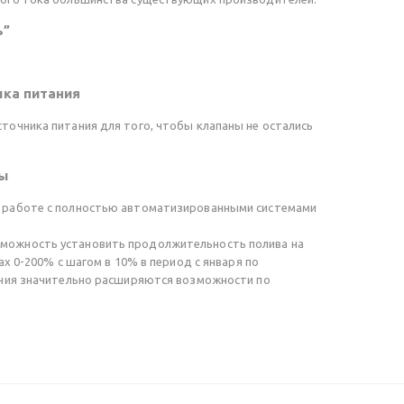
ь”
ика питания
точника питания для того, чтобы клапаны не остались
ды
 работе с полностью автоматизированными системами
можность установить продолжительность полива на
ах 0-200% с шагом в 10% в период с января по
ения значительно расширяются возможности по