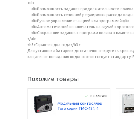
<ul>
<li>Возможность задания продолжительности полива в и
<li>Возможность сезонной регулировки расхода воды в
<li>Ручное управление станцией или программой</li>
<li>Автоматический выключатель на случай короткого
<li>Сохранение заданных программ полива в памяти на
</ul>
<h3>Гарантия два года</h3>
Для установки батареек достаточно открутить крышку
защиты от попадания воды соответствует стандарту IP6
Похожие товары
В наличии
Модульный контроллер
Toro серии TMC-424, 4
станции, внутренняя
модель