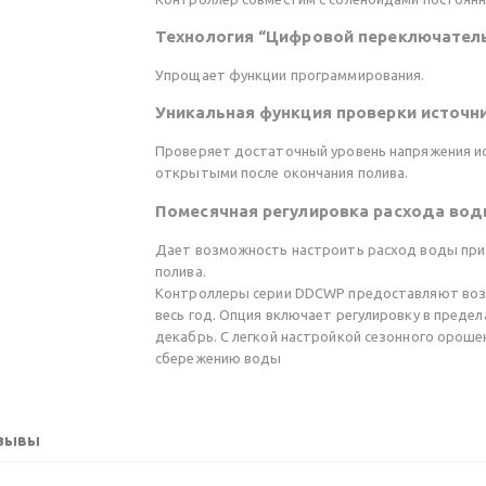
Технология “Цифровой переключател
Упрощает функции программирования.
Уникальная функция проверки источн
Проверяет достаточный уровень напряжения ис
открытыми после окончания полива.
Помесячная регулировка расхода во
Дает возможность настроить расход воды при
полива.
Контроллеры серии DDCWP предоставляют воз
весь год. Опция включает регулировку в предел
декабрь. С легкой настройкой сезонного орош
сбережению воды
зывы