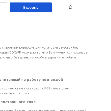
В корзину
с прочным корпусом, для установки в местах без
 серии DDCWP – как раз то, что Вам нужно. Контроллеры
елочных батареек и способны управлять любым
считанный на работу под водой
то соответствует стандарту IP68 и позволяет
и клапанного бокса.
 постоянного тока
ного тока большинства существующих производителей.