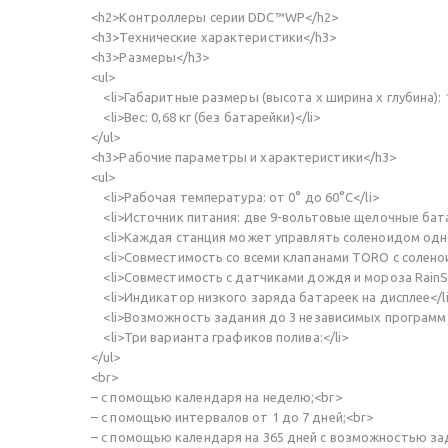
<h2>Контроллеры серии DDC™WP</h2>
<h3>Технические характеристики</h3>
<h3>Размеры</h3>
<ul>
<li>Габаритные размеры (высота х ширина х глубина): 14
<li>Вес: 0,68 кг (без батарейки)</li>
</ul>
<h3>Рабочие параметры и характеристики</h3>
<ul>
<li>Рабочая температура: от 0° до 60°C</li>
<li>Источник питания: две 9-вольтовые щелочные батар
<li>Каждая станция может управлять соленоидом одног
<li>Совместимость со всеми клапанами TORO с соленои
<li>Совместимость с датчиками дождя и мороза RainSe
<li>Индикатор низкого заряда батареек на дисплее</l
<li>Возможность задания до 3 независимых программ п
<li>Три варианта графиков полива:</li>
</ul>
<br>
– с помощью календаря на неделю;<br>
– с помощью интервалов от 1 до 7 дней;<br>
– с помощью календаря на 365 дней с возможностью за