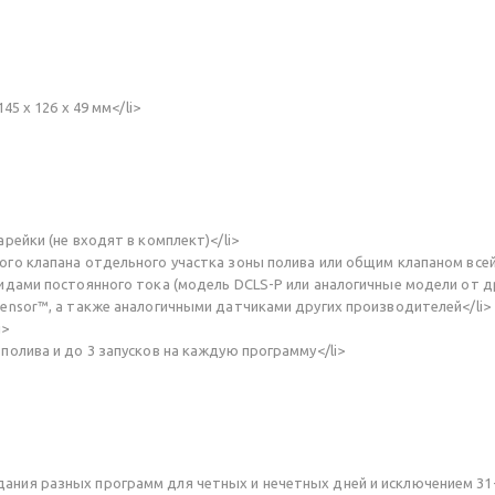
5 х 126 х 49 мм</li>
ейки (не входят в комплект)</li>
о клапана отдельного участка зоны полива или общим клапаном всей 
дами постоянного тока (модель DCLS-P или аналогичные модели от др
nsor™, а также аналогичными датчиками других производителей</li>
i>
олива и до 3 запусков на каждую программу</li>
дания разных программ для четных и нечетных дней и исключением 31