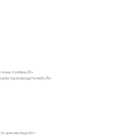
зоны полива</li>
угих производителей)</li>
-го дня месяца<br>