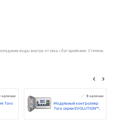
опадание воды внутрь отсека с батарейками. Степень
В наличии
В наличии
я Toro
Модульный контроллер
Toro серии EVOLUTION™,
анции
220В, 4 станции,
расширяемый до 12
станций, наружная модель