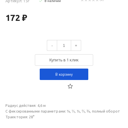
Артикул: 15F
( 0 )
В наличии
172 ₽
-
+
Купить в 1 клик
В корзину
Радиус действия: 4,6 м
С фиксированными параметрами: ¼, ⅓, ½, ⅔, ¾, полный оборот
Траектория: 28°