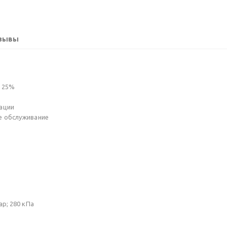
зывы
о 25%
ации
е обслуживание
р; 280 кПа