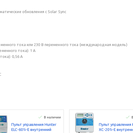
матические обновления с Solar Sync
менного тока или 230 В переменного тока (международная модель)
менного тока): 1 A
ока): 0,56 A
C
В наличии
Пульт управления Hunter
Пульт управления 
ELC-601i-E внутренний
XC-201i-E внутрен