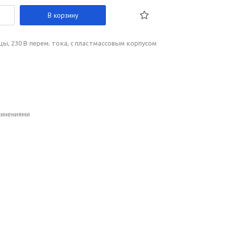
В корзину
цы, 230 В перем. тока, с пластмассовым корпусом
динениями