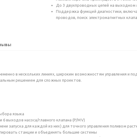
До 3 двухпроводных цепей на выходном
Поддержка функций диагностики, включа
проводов, поиск электромагнитных клапа
зывы
еменно в нескольких линиях, широким возможностям управления и 
имальным решением для сложных проектов.
выбора языка
 6 выходов насоса/главного клапана (P/MV)
ени запуска для каждой из них) для точного управления поливом раст
пировать станции и объединять большие системы