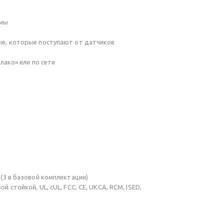
емы
ные, которые поступают от датчиков
ако» или по сети
 (3 в базовой комплектации)
 стойкой, UL, cUL, FCC, CE, UKCA, RCM, ISED,