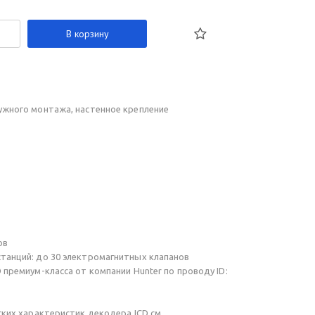
В корзину
ружного монтажа, настенное крепление
ов
анций: до 30 электромагнитных клапанов
премиум-класса от компании Hunter по проводу ID:
ких характеристик декодера ICD см