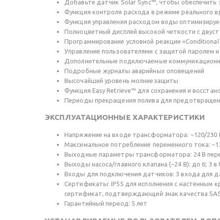
Добавьте датчик Solar Sync™, чтобы обеспечить
Функция контроля расхода в режиме реального вр
Функция управления расходом воды оптимизируе
Полноцветный дисплей высокой четкости с двуст
Программирование условной реакции «Conditional
Управление пользователями с защитой паролем и
Дополнительные подключаемые коммуникационные
Подробные журналы аварийных оповещений
Высочайший уровень молниезащиты
Функция Easy Retrieve™ для сохранения и восста
Периоды прекращения полива для предотвращен
ЭКСПЛУАТАЦИОННЫЕ ХАРАКТЕРИСТИКИ
Напряжение на входе трансформатора: ~120/230 
Максимальное потребление переменного тока: ~120 
Выходные параметры трансформатора: 24 В пере
Выходы насоса/главного клапана (~24 В): до 6; 3 
Входы для подключения датчиков: 3 входа для дат
Сертификаты: IP55 для исполнения с настенным кре
сертификат, подтверждающий знак качества SA
Гарантийный период: 5 лет