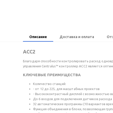
Описание
Доставка и оплата
От
ACC2
Благодаря способности контролировать расход одновр
управления Centralus™ контроллер ACC2 является опт
КЛЮЧЕВЫЕ ПРЕИМУЩЕСТВА
Количество станций:
- от 12 до 225, для масштабных проектов
- Высококонтрастный дисплей с возможностью 
До 6 входов для подключения датчиков расхода и
32 автоматические программы (10 вариантов врем
Функция объединения в блоки, позволяющая груп