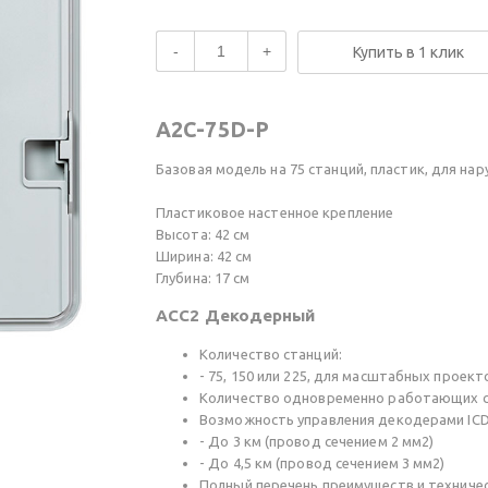
-
+
Купить в 1 клик
A2C-75D-P
Базовая модель на 75 станций, пластик, для на
Пластиковое настенное крепление
Высота: 42 см
Ширина: 42 см
Глубина: 17 см
ACC2 Декодерный
Количество станций:
- 75, 150 или 225, для масштабных проект
Количество одновременно работающих ст
Возможность управления декодерами ICD 
- До 3 км (провод сечением 2 мм2)
- До 4,5 км (провод сечением 3 мм2)
Полный перечень преимуществ и техничес