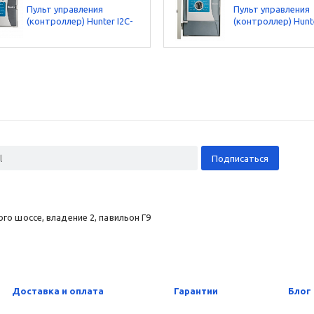
Пульт управления
Пульт управления
(контроллер) Hunter I2C-
(контроллер) Hunte
800-PL
800-M
о шоссе, владение 2, павильон Г9
Доставка и оплата
Гарантии
Блог