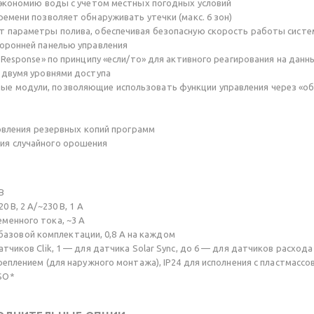
 экономию воды с учетом местных погодных условий
емени позволяет обнаруживать утечки (макс. 6 зон)
т параметры полива, обеспечивая безопасную скорость работы сист
оронней панелью управления
 Response» по принципу «если/то» для активного реагирования на дан
 двумя уровнями доступа
 модули, позволяющие использовать функции управления через «обл
новления резервных копий программ
ия случайного орошения
В
В, 2 А/~230 В, 1 А
менного тока, ~3 А
в базовой комплектации, 0,8 A на каждом
чиков Clik, 1 — для датчика Solar Sync, до 6 — для датчиков расхода
плением (для наружного монтажа), IP24 для исполнения с пластмассовой
SO*