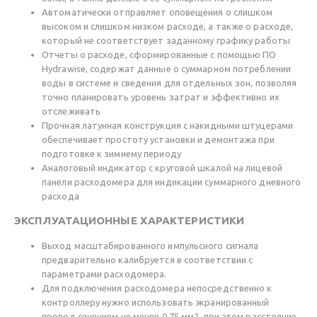
Автоматически отправляет оповещения о слишком
высоком и слишком низком расходе, а также о расходе,
который не соответствует заданному графику работы
Отчеты о расходе, сформированные с помощью ПО
Hydrawise, содержат данные о суммарном потреблении
воды в системе и сведения для отдельных зон, позволяя
точно планировать уровень затрат и эффективно их
отслеживать
Прочная латунная конструкция с накидными штуцерами
обеспечивает простоту установки и демонтажа при
подготовке к зимнему периоду
Аналоговый индикатор с круговой шкалой на лицевой
панели расходомера для индикации суммарного дневного
расхода
ЭКСПЛУАТАЦИОННЫЕ ХАРАКТЕРИСТИКИ
Выход масштабированного импульсного сигнала
предварительно калибруется в соответствии с
параметрами расходомера.
Для подключения расходомера непосредственно к
контроллеру нужно использовать экранированный
провод сечением не менее 0,75 мм2, при этом расстояние